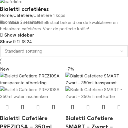
Bialetti cafetières
Home
Cafetière
Cafetière 1 kops
Toont alle 2 resultaten
Het Italiaanse merk Bialetti staat bekend om de kwalitatieve en
betaalbare cafetières. Voor de perfecte koffie!
Show sidebar
Show
9
12
18
24
New
-7%
Bialetti Cafetière
Bialetti Cafetiere
PREZIOSA – 350ml
SMART – Zwart –