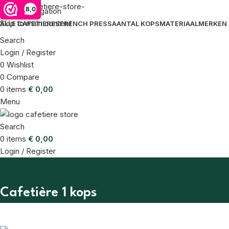
8,0
Skip to navigation
Skip to main content
ALLE CAFETIÈRES
FRENCH PRESS
AANTAL KOPS
MATERIAAL
MERKEN
Search
Login / Register
0
Wishlist
0
Compare
0
items
€
0,00
Menu
Search
0
items
€
0,00
Login / Register
Cafetière 1 kops