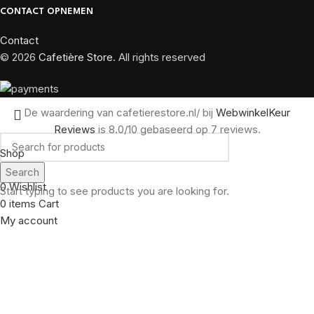
CONTACT OPNEMEN
Contact
© 2026
Cafetière Store
. All rights reserved
De waardering van cafetierestore.nl/ bij
WebwinkelKeur
Reviews
is 8.0/10 gebaseerd op 7 reviews.
Shop
Filters
Search
0
Wishlist
Start typing to see products you are looking for.
0
items
Cart
My account