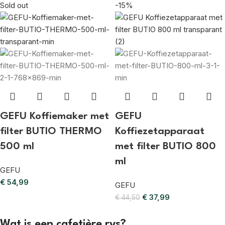
Sold out
-15%
GEFU Koffiemaker met
GEFU
filter BUTIO THERMO
Koffiezetapparaat
500 ml
met filter BUTIO 800
ml
GEFU
€
54,99
GEFU
€
37,99
€
44,50
Wat is een cafetière rvs?