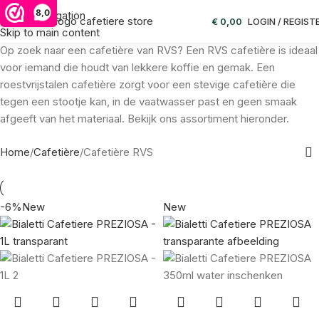
Cafetière RVS
8,0
Skip to navigation
€
0,00
LOGIN / REGIST
Skip to main content
Op zoek naar een cafetière van RVS? Een RVS cafetière is ideaal
voor iemand die houdt van lekkere koffie en gemak. Een
roestvrijstalen cafetière zorgt voor een stevige cafetière die
tegen een stootje kan, in de vaatwasser past en geen smaak
afgeeft van het materiaal. Bekijk ons assortiment hieronder.
Home
Cafetière
Cafetière RVS
-6%
New
New