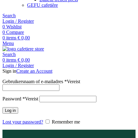
GEFU cafetière
Search
Login / Register
0
Wishlist
0
Compare
0
items
€
0,00
Menu
Search
0
items
€
0,00
Login / Register
Sign in
Create an Account
Gebruikersnaam of e-mailadres
*
Vereist
Password
*
Vereist
Log in
Lost your password?
Remember me