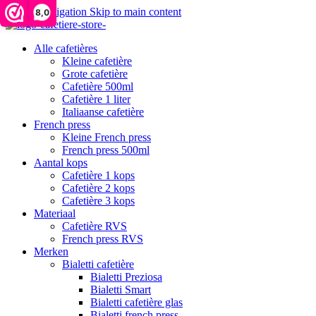
Skip to navigation
Skip to main content
8,0
Alle cafetières
Kleine cafetière
Grote cafetière
Cafetière 500ml
Cafetière 1 liter
Italiaanse cafetière
French press
Kleine French press
French press 500ml
Aantal kops
Cafetière 1 kops
Cafetière 2 kops
Cafetière 3 kops
Materiaal
Cafetière RVS
French press RVS
Merken
Bialetti cafetière
Bialetti Preziosa
Bialetti Smart
Bialetti cafetière glas
Bialetti french press