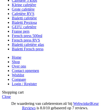
Cafetière 3 kops
Kleine cafetière
Grote cafetière
Cafetière RVS
Bialetti cafetière
Bialetti Preziosa
GEFU cafetière
Franse pers
French press 500ml
French press RVS
Bialetti cafetière glas
Bialetti French press
Home
Shop
Over ons
Contact opnemen
Wishlist
Compare
Login / Register
Shopping cart
Close
De waardering van cafetierestore.nl/ bij
WebwinkelKeur
Reviews
is 8.0/10 gebaseerd op 7 reviews.