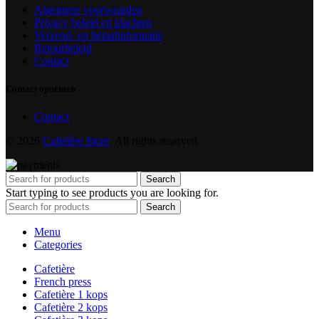
Algemene voorwaarden
Privacy beleid en klachten
Verzend- en betaalinformatie
Retourbeleid
Contact
Contact opnemen
Contact
© 2026
Cafetière Store
. All rights reserved
Search
Start typing to see products you are looking for.
Search
Menu
Categories
Cafetière
French press
Cafetière 1 kops
Cafetière 2 kops