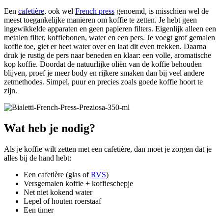
Een
cafetière
, ook wel
French press
genoemd, is misschien wel de
meest toegankelijke manieren om koffie te zetten. Je hebt geen
ingewikkelde apparaten en geen papieren filters. Eigenlijk alleen een
metalen filter, koffiebonen, water en een pers. Je voegt grof gemalen
koffie toe, giet er heet water over en laat dit even trekken. Daarna
druk je rustig de pers naar beneden en klaar: een volle, aromatische
kop koffie. Doordat de natuurlijke oliën van de koffie behouden
blijven, proef je meer body en rijkere smaken dan bij veel andere
zetmethodes. Simpel, puur en precies zoals goede koffie hoort te
zijn.
Wat heb je nodig?
Als je koffie wilt zetten met een cafetière, dan moet je zorgen dat je
alles bij de hand hebt:
Een cafetière (glas of
RVS
)
Versgemalen koffie + koffieschepje
Net niet kokend water
Lepel of houten roerstaaf
Een timer